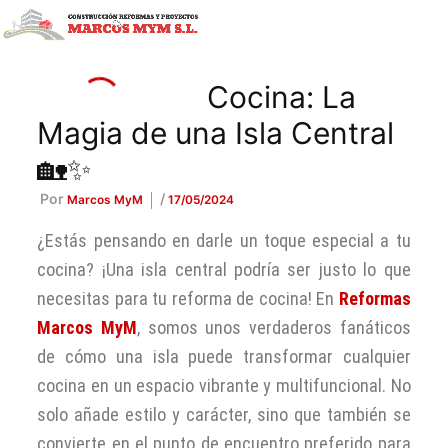
Ir
al
contenido
Reforma de Cocina: La
Magia de una Isla Central
🏡✨
Por
/
Marcos MyM
17/05/2024
¿Estás pensando en darle un toque especial a tu
cocina? ¡Una isla central podría ser justo lo que
necesitas para tu reforma de cocina! En
Reformas
Marcos MyM
, somos unos verdaderos fanáticos
de cómo una isla puede transformar cualquier
cocina en un espacio vibrante y multifuncional. No
solo añade estilo y carácter, sino que también se
convierte en el punto de encuentro preferido para