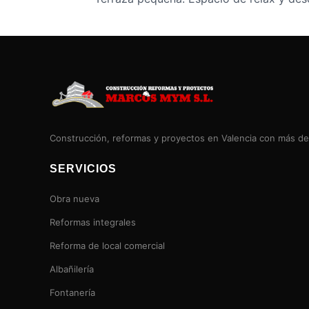
Construcción, reformas y proyectos en Valencia con más de
SERVICIOS
Obra nueva
Reformas integrales
Reforma de local comercial
Albañilería
Fontanería