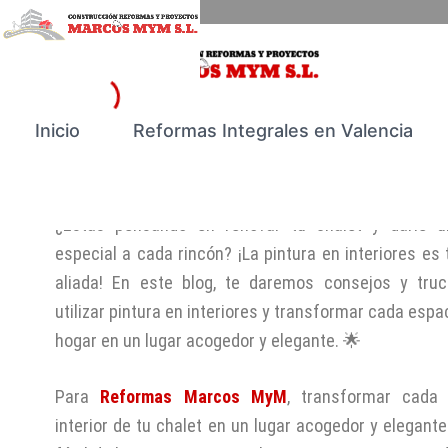
Ir
al
contenido
Pintura en interiores: Ambi
Inicio
Reformas Integrales en Valencia
Acogedores en tu Chalet 🏡
Por
/
Marcos MyM
23/05/2024
¿Estás pensando en renovar tu chalet y darle u
especial a cada rincón? ¡La pintura en interiores es
aliada! En este blog, te daremos consejos y tru
utilizar pintura en interiores y transformar cada espa
hogar en un lugar acogedor y elegante. 🌟
Para
Reformas Marcos MyM
, transformar cada
interior de tu chalet en un lugar acogedor y elegant