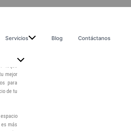
entes
Servicios
Blog
Contáctanos
🎨
n toque
 tu mejor
cos para
cio de tu
 espacio
e es más