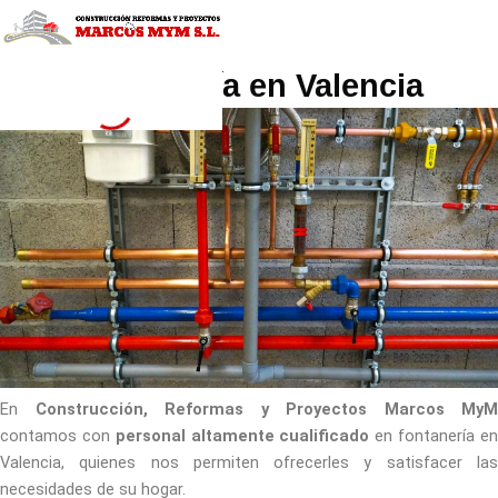
Ir
al
contenido
Fontanería en Valencia
En
Construcción, Reformas y Proyectos Marcos MyM
contamos con
personal altamente cualificado
en fontanería e
Valencia, quienes nos permiten ofrecerles y satisfacer las
necesidades de su hogar.