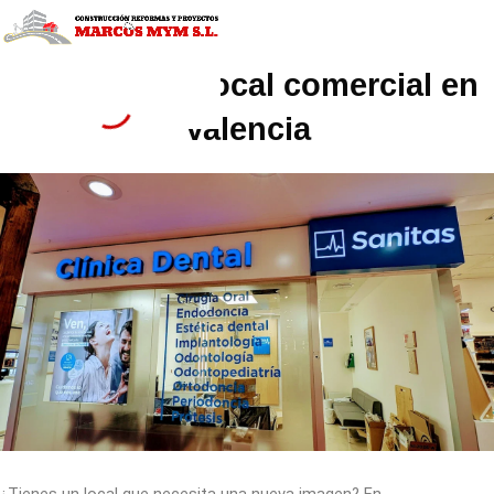
Ir
al
contenido
Reforma de local comercial en
Valencia