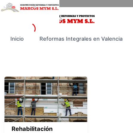
Ir
Rehabilitación
al
energética
contenido
de
fachadas:
claves
rehabilitación energética
Inicio
Reformas Integrales en Valencia
para
fincas
eficientes
Rehabilitación