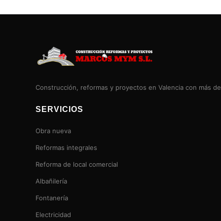
Construcción, reformas y proyectos en Valencia con más de
SERVICIOS
Obra nueva
Reformas integrales
Reforma de local comercial
Albañilería
Fontanería
Electricidad