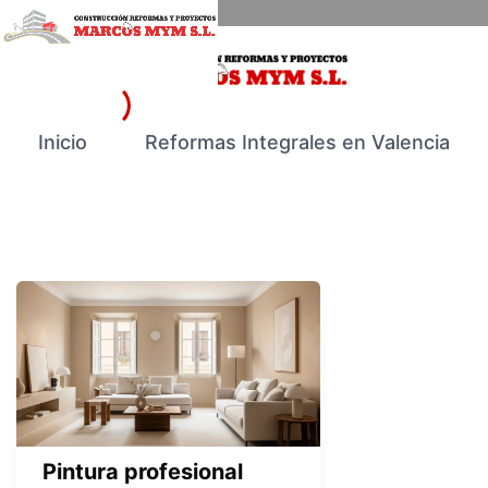
Ir
Pintura
al
profesional
contenido
para
renovar
tu
reformas en Valencia
Inicio
Reformas Integrales en Valencia
hogar
o
negocio
en
Valencia
Pintura profesional