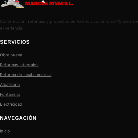
Construcción, reformas y proyectos en Valencia con más de 15 años de
experiencia.
SERVICIOS
Obra nueva
Reformas integrales
Reforma de local comercial
Albañilería
Fontanería
Electricidad
NAVEGACIÓN
Inicio